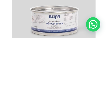
Abrillantador BF-150
desde
28,50
€