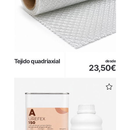
Tejido quadriaxial
desde
23,50
€