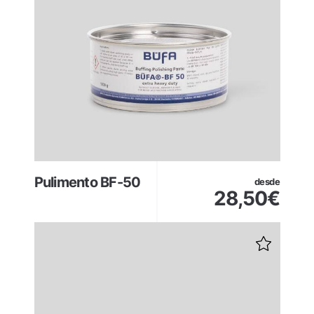
Pulimento BF-50
desde
28,50
€