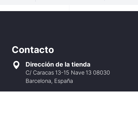
Contacto
Dirección de la tienda
C/ Caracas 13-15 Nave 13 08030
Barcelona, España
Email
info@sagristaproducts.com
Teléfono
WhatsApp
93 274 25 42
699 75 35 89