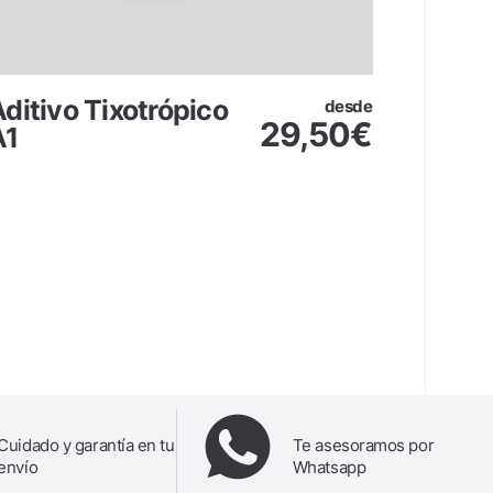
ditivo Tixotrópico
Retar
desde
29,50
€
A1
Cuidado y garantía en tu
Te asesoramos por
envío
Whatsapp