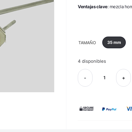
Ventajas clave
: mezcla hom
35 mm
TAMAÑO
4 disponibles
-
+