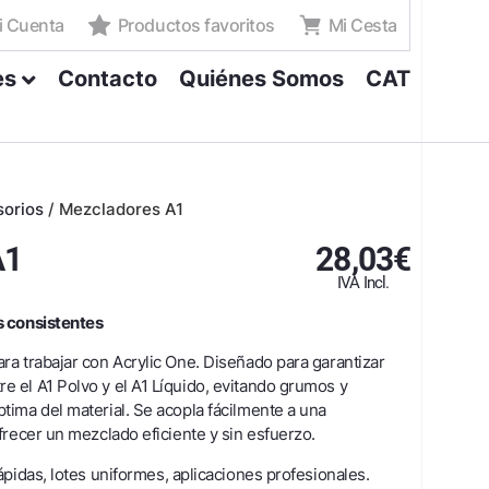
i Cuenta
Productos favoritos
Mi Cesta
es
Contacto
Quiénes Somos
CAT
orios
/
Mezcladores A1
A1
28,03
€
IVA Incl.
s consistentes
a trabajar con Acrylic One. Diseñado para garantizar
 el A1 Polvo y el A1 Líquido, evitando grumos y
ima del material. Se acopla fácilmente a una
frecer un mezclado eficiente y sin esfuerzo.
ápidas, lotes uniformes, aplicaciones profesionales.