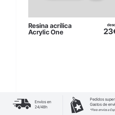
Resina acrílica
desde
des
6,70
€
23
Acrylic One
Pedidos super
Envíos en
Gastos de enví
24/48h
*Para envíos a Es