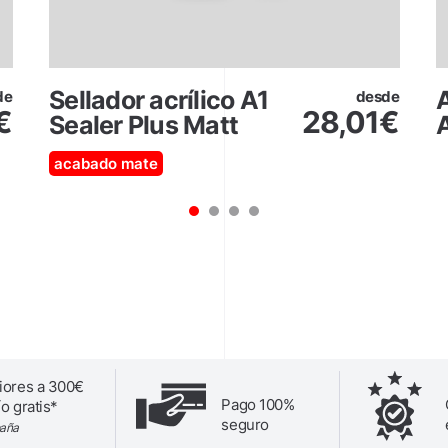
Sellador acrílico A1
A
de
desde
€
28,01
€
Sealer Plus Matt
acabado mate
1
2
3
4
iores a 300€
Pago 100%
o gratis*
seguro
paña