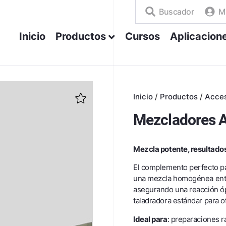
Buscador
M
Inicio
Productos
Cursos
Aplicacion
Inicio
/
Productos
/
Acces
Mezcladores 
Mezcla potente, resultado
El complemento perfecto par
una mezcla homogénea entre
asegurando una reacción ópt
taladradora estándar para o
Ideal para
: preparaciones r