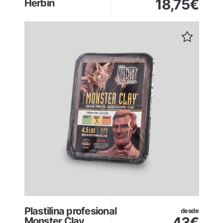
18,75
€
Herbin
Plastilina profesional
desde
43
€
Monster Clay