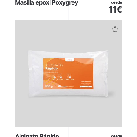
Masilla epoxi Poxygrey
desde
11
€
Alginato Rápido
desde