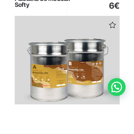
6
€
Softy
Masilla epoxi Poxyclay
desde