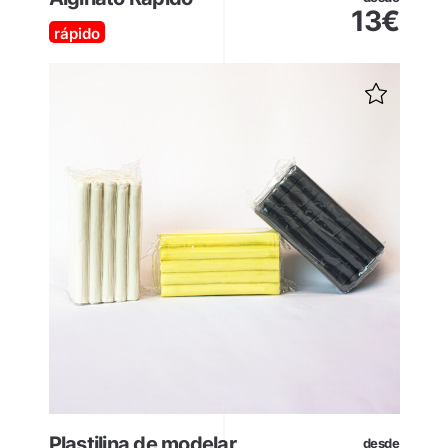
13
€
rápido
Plastilina de modelar
desde