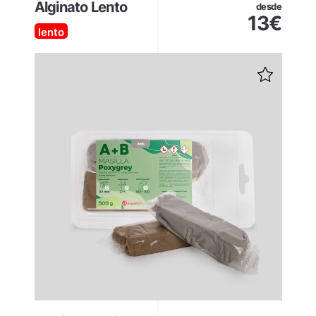
Alginato Lento
desde
13
€
lento