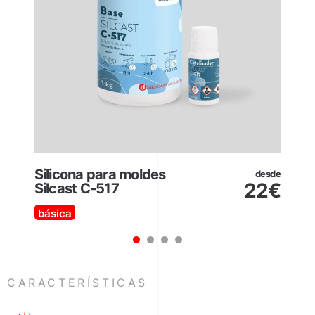
Silicona para moldes
desde
22
€
Silcast C-517
básica
1
2
3
4
CARACTERÍSTICAS