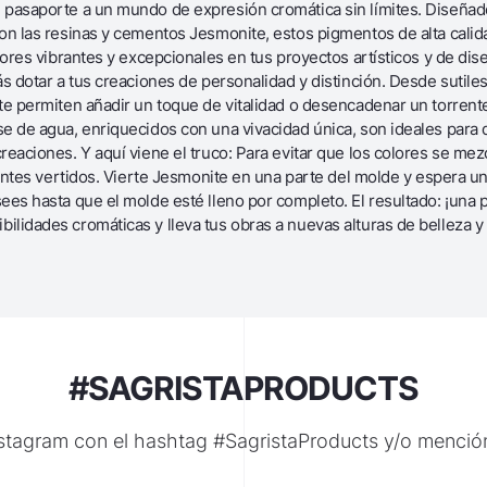
 pasaporte a un mundo de expresión cromática sin límites. Diseña
n las resinas y cementos Jesmonite, estos pigmentos de alta calidad
lores vibrantes y excepcionales en tus proyectos artísticos y de di
s dotar a tus creaciones de personalidad y distinción. Desde sutiles
te permiten añadir un toque de vitalidad o desencadenar un torrent
 de agua, enriquecidos con una vivacidad única, son ideales para da
eaciones. Y aquí viene el truco: Para evitar que los colores se mez
rentes vertidos. Vierte Jesmonite en una parte del molde y espera u
es hasta que el molde esté lleno por completo. El resultado: ¡una 
lidades cromáticas y lleva tus obras a nuevas alturas de belleza y
#SAGRISTAPRODUCTS
nstagram con el hashtag #SagristaProducts y/o menci