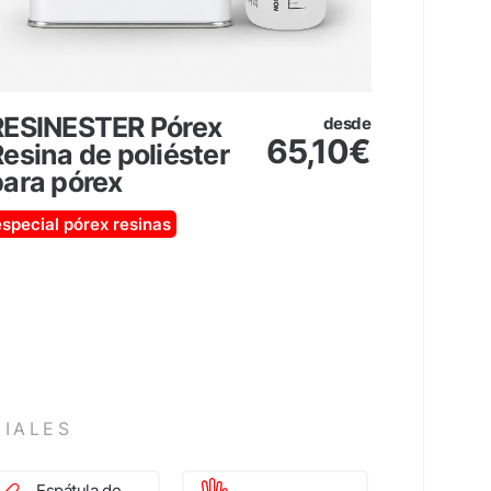
RESINESTER Pórex
UREFE
desde
65,10
€
esina de poliéster
Espum
para pórex
poliur
especial pórex
resinas
alta dens
IALES
Espátula de