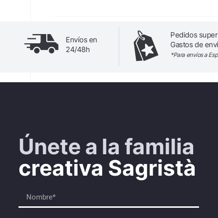
Pedidos super
Envíos en
Gastos de enví
24/48h
*Para envíos a Es
Únete a la familia
creativa Sagristà