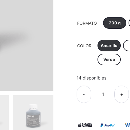
200 g
FORMATO
Amarillo
COLOR
Verde
14 disponibles
-
+