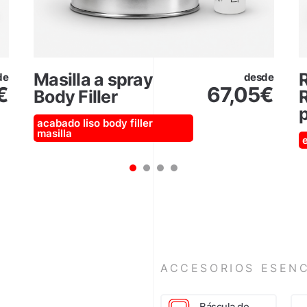
Masilla a spray
de
desde
€
67,05
€
Body Filler
R
acabado liso
body filler
masilla
1
2
3
4
ACCESORIOS ESENC
Báscula de