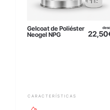
Gelcoat de Poliéster
desde
des
6,75
€
22,50
Neogel NPG
CARACTERÍSTICAS