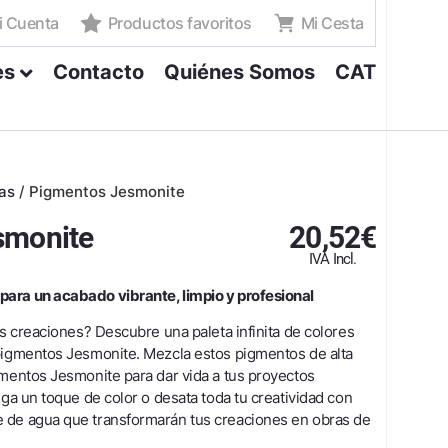
i Cuenta
Productos favoritos
Mi Cesta
es
Contacto
Quiénes Somos
CAT
as
/
Pigmentos Jesmonite
smonite
20,52
€
IVA Incl.
ara un acabado vibrante, limpio y profesional
us creaciones? Descubre una paleta infinita de colores
 pigmentos Jesmonite. Mezcla estos pigmentos de alta
ementos Jesmonite para dar vida a tus proyectos
ega un toque de color o desata toda tu creatividad con
 de agua que transformarán tus creaciones en obras de