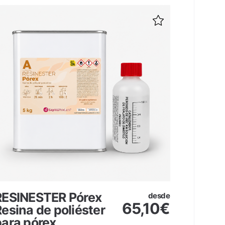
RESINESTER Pórex
UREFE
desde
65,10
€
esina de poliéster
Espum
para pórex
poliur