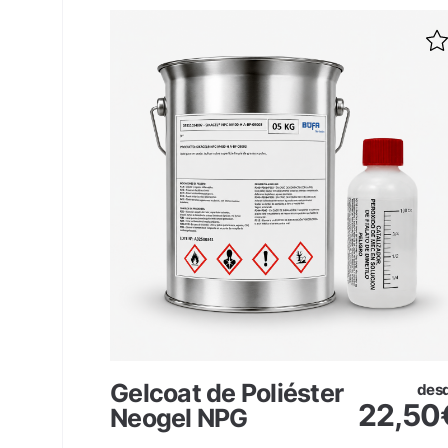
Gelcoat de Poliéster
desde
des
6,75
€
22,50
Neogel NPG