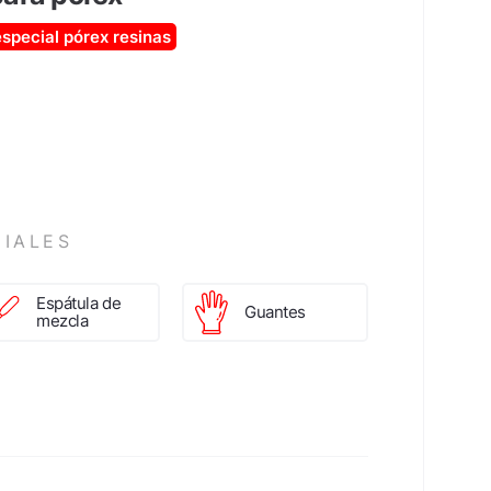
especial pórex
resinas
alta dens
IALES
Espátula de
Guantes
mezcla