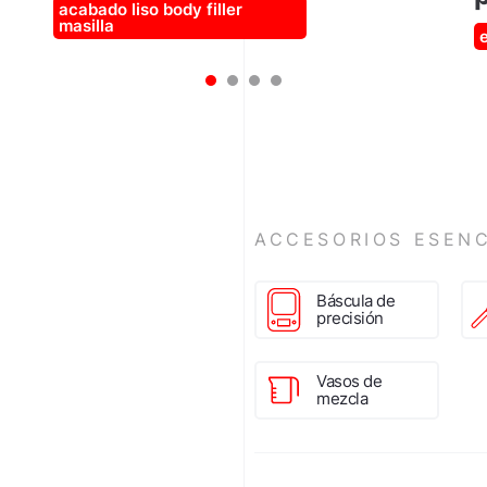
acabado liso
body filler
masilla
1
2
3
4
ACCESORIOS ESENC
Báscula de
precisión
Vasos de
mezcla