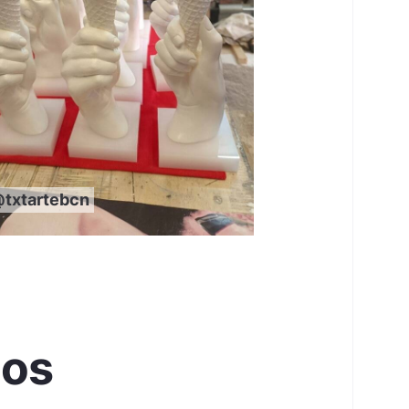
txtartebcn
dos