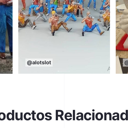
@alotslot
@
oductos Relaciona