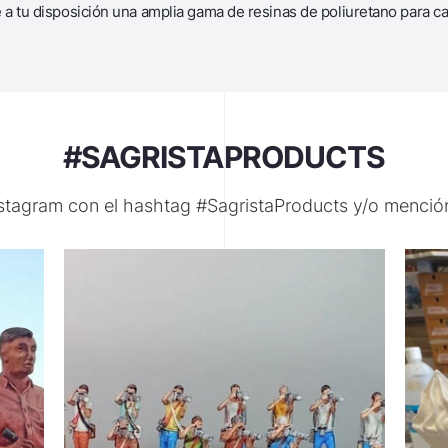
a tu disposición una amplia gama de resinas de poliuretano para c
#SAGRISTAPRODUCTS
nstagram con el hashtag #SagristaProducts y/o menci