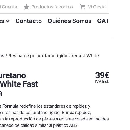
i Cuenta
Productos favoritos
Mi Cesta
es
Contacto
Quiénes Somos
CAT
as
/
Resina de poliuretano rígido Urecast White
uretano
39
€
 White Fast
IVA Incl.
a
a Fórmula
redefine los estándares de rapidez y
n resinas de poliuretano rígido. Brinda rapidez,
n en la reproducción de piezas mediante colada en moldes
cabado de calidad similar al plástico ABS.