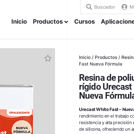
Buscador
M
Inicio
Productos
Cursos
Aplicacion
Inicio
/
Productos
/
Resin
Fast Nueva Fórmula
Resina de poli
rígido Urecast
Nueva Fórmul
Urecast White Fast – Nuev
rendimiento en el trabajo co
resistencia y alta precisió
de silicona, ofreciendo un a