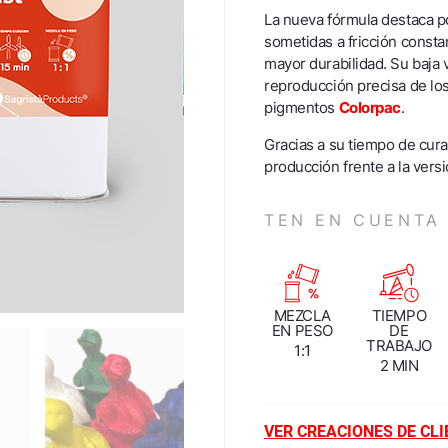
La nueva fórmula destaca por
sometidas a fricción consta
mayor durabilidad. Su baja 
reproducción precisa de los
pigmentos
Colorpac
.
Gracias a su tiempo de cura
producción frente a la vers
TEN EN CUENTA
MEZCLA
TIEMPO
EN PESO
DE
TRABAJO
1:1
2 MIN
VER CREACIONES DE CL