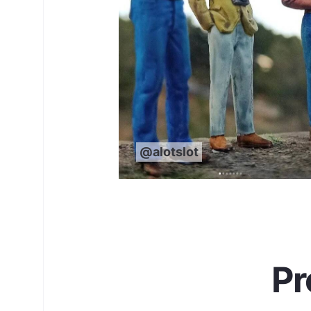
@alotslot
Pr