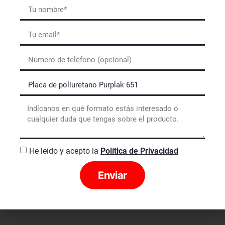
Placa de poliuretano
desde
He leído y acepto la
Política de Privacidad
0
€
Purplak 150
Enviar
1
2
3
4
CARACTERÍSTICAS