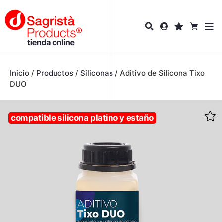
Inicio
/
Productos
/
Siliconas
/
Aditivo de Silicona Tixo
DUO
compatible silicona platino y estaño