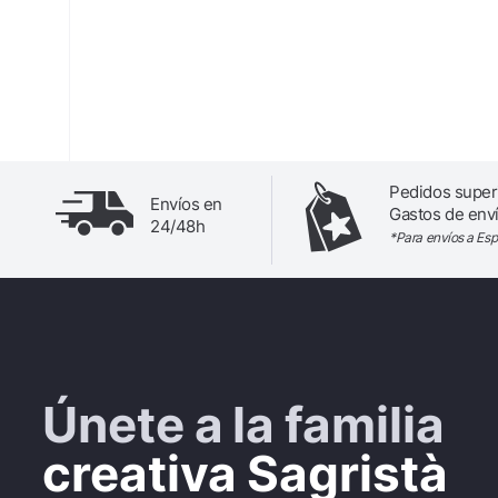
Pedidos super
Envíos en
Gastos de enví
24/48h
*Para envíos a Es
Únete a la familia
creativa Sagristà