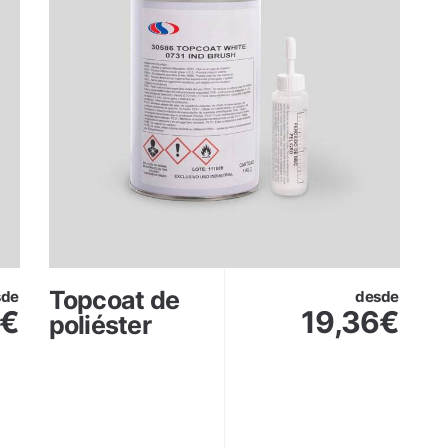
Topcoat de
sde
desde
€
19,36
€
poliéster