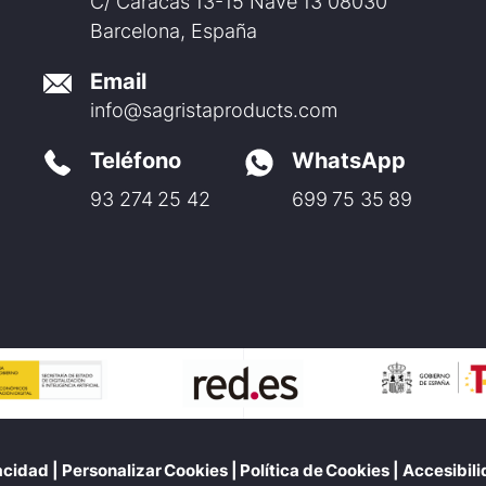
C/ Caracas 13-15 Nave 13 08030
Barcelona, España
Email
info@sagristaproducts.com
Teléfono
WhatsApp
93 274 25 42
699 75 35 89
vacidad
|
Personalizar Cookies
|
Política de Cookies
|
Accesibil