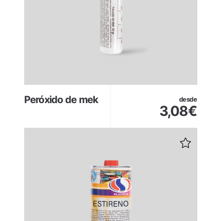
Peróxido de mek
desde
3,08
€