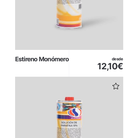
Estireno Monómero
desde
12,10
€